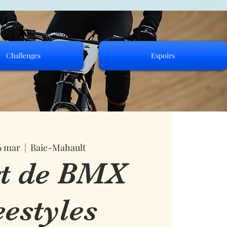
Challenges
Espoirs
6 mar
  |  
Baie-Mahault
t de BMX
eestyles