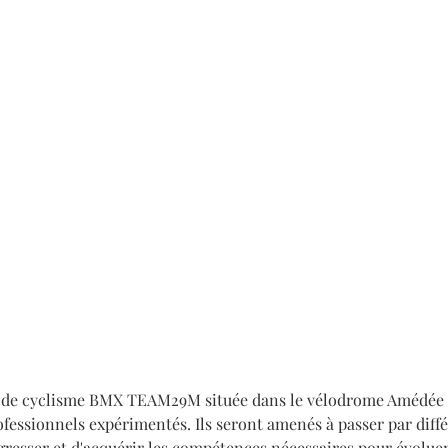
se de cyclisme BMX TEAM29M située dans le vélodrome Amédée D
fessionnels expérimentés. Ils seront amenés à passer par différ
ogresser et d'acquérir les compétences nécessaires pour évolu