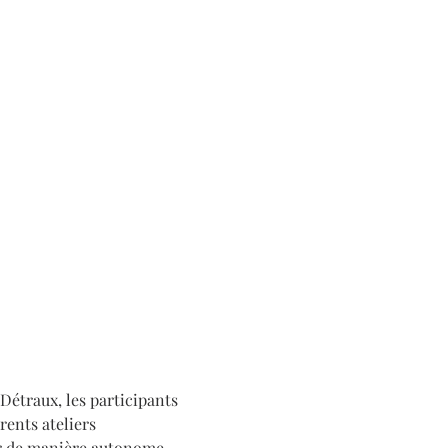
étraux, les participants 
ents ateliers 
er de manière autonome.