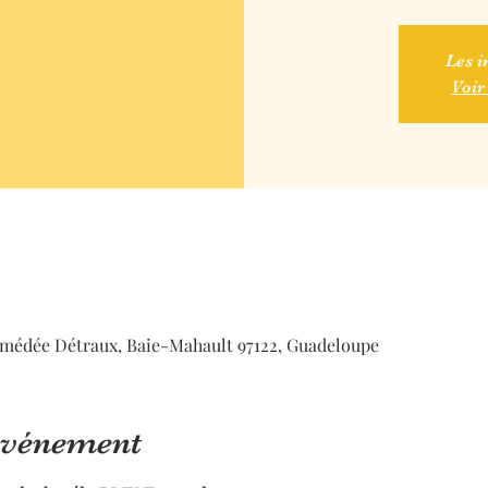
Les i
Voir
médée Détraux, Baie-Mahault 97122, Guadeloupe
'événement