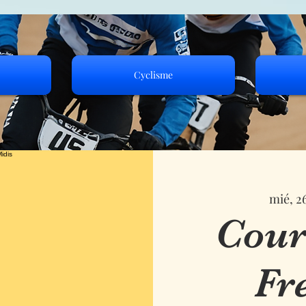
Cyclisme
mié, 2
Cour
Fr