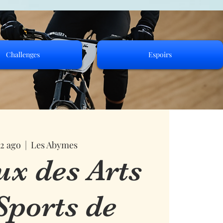
Challenges
Espoirs
22 ago
  |  
Les Abymes
ux des Arts
Sports de