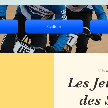
Cyclisme
vie, 
Les Je
des 