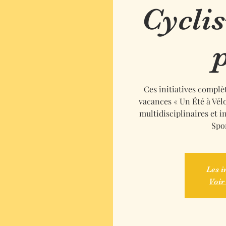
Cycli
Ces initiatives compl
vacances « Un Été à Vélo
multidisciplinaires et 
Spo
Les i
Voir