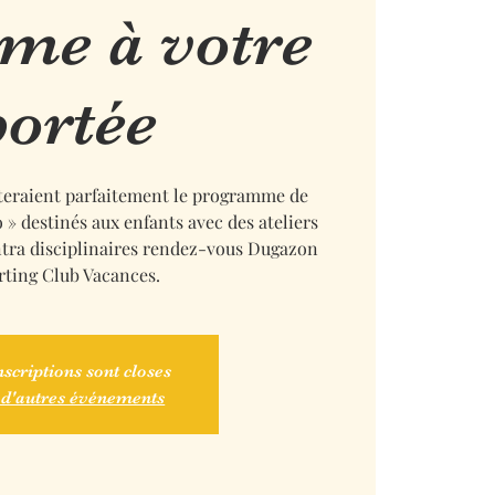
sme à votre
portée
èteraient parfaitement le programme de
 » destinés aux enfants avec des ateliers
intra disciplinaires rendez-vous Dugazon
rting Club Vacances.
nscriptions sont closes
 d'autres événements