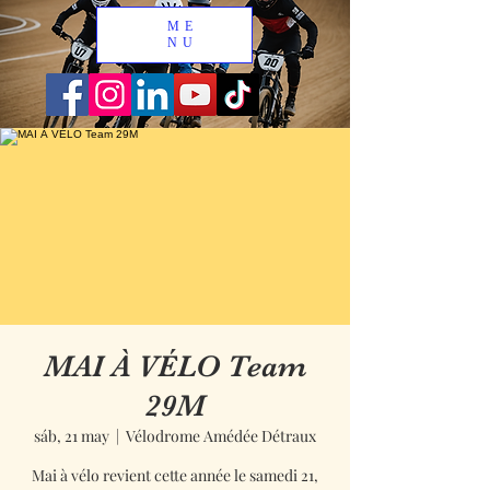
ME
NU
MAI À VÉLO Team
29M
sáb, 21 may
  |  
Vélodrome Amédée Détraux
Mai à vélo revient cette année le samedi 21,