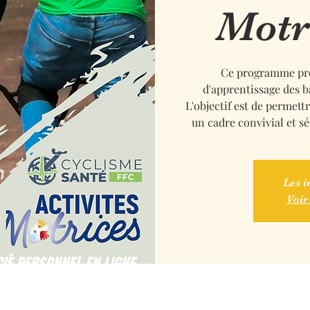
Motr
Ce programme prop
d'apprentissage des b
L'objectif est de permett
un cadre convivial et s
Les i
Voir