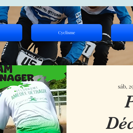
Cyclisme
sáb, 2
P
Déc