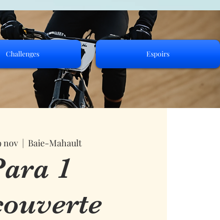
Challenges
Espoirs
9 nov
  |  
Baie-Mahault
ara 1
ouverte