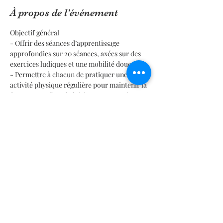
À propos de l'événement
Objectif général
- Offrir des séances d’apprentissage 
approfondies sur 20 séances, axées sur des 
exercices ludiques et une mobilité douce.
- Permettre à chacun de pratiquer une 
activité physique régulière pour maintenir la 
forme et profiter de loisirs, sans pression 
compétitive.
Public et licence
- Public visé : personnes recherchant une 
pratique non compétitive, centrée sur le 
bien-être et l’apprentissage.
En lire plus >