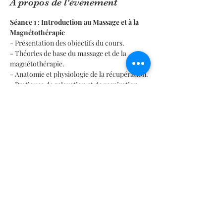
À propos de l'événement
Séance 1 : Introduction au Massage et à la 
Magnétothérapie
- Présentation des objectifs du cours.
- Théories de base du massage et de la 
magnétothérapie.
- Anatomie et physiologie de la récupération.
- Pratiques de relaxation et de respiration.
En lire plus >
Este evento tiene un grupo. Puedes unirte al
grupo una vez que te registres en el evento.
2 actualizaciones en el grupo
Partager cet événement