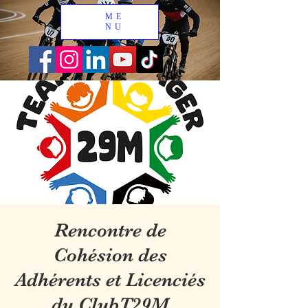
ME
NU
Rencontre de
Cohésion des
Adhérents et Licenciés
du ClubT29M