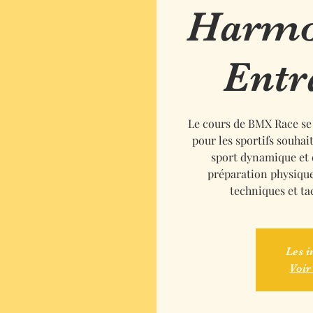
Harmon
Entr
Le cours de BMX Race se 
pour les sportifs souha
sport dynamique et
préparation physique
techniques et ta
Les i
Voir