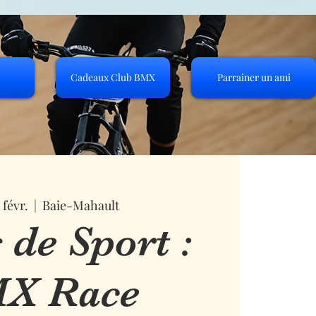
Cadeaux Club BMX
Parrainer un ami
 févr.
  |  
Baie-Mahault
 de Sport :
X Race