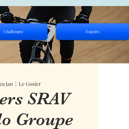
Challenges
Espoirs
29 jan
  |  
Le Gosier
iers SRAV
lo Groupe