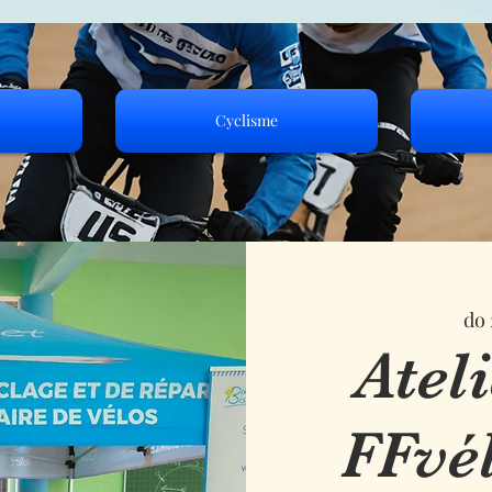
Cyclisme
do 
Atel
FFvé