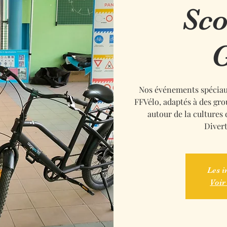
Sco
G
Nos événements spéciaux
FFVélo, adaptés à des gr
autour de la cultures 
Divert
Les i
Voir