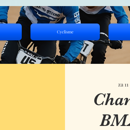
Cyclisme
za 11
Cha
BMX