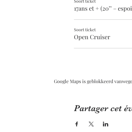
Soort ticket
17ans et + (20’’ – espoi
Soort ticket
Open Cruiser
Google Maps is geblokkeerd vanwege j
Partager cet 