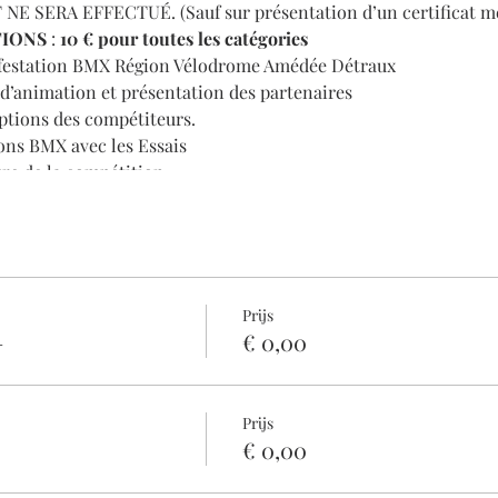
ERA EFFECTUÉ. (Sauf sur présentation d’un certificat mé
TIONS
:
10 € pour toutes les catégories
nifestation BMX Région Vélodrome Amédée Détraux
 d’animation et présentation des partenaires
ptions des compétiteurs.
ons BMX avec les Essais
re de la compétition
s qualificatives
nses
station.
Prijs
–
€ 0,00
Prijs
€ 0,00