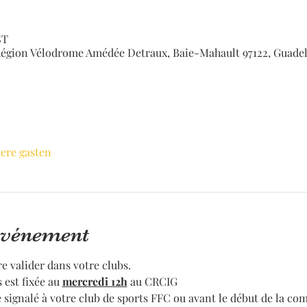
ST
égion Vélodrome Amédée Detraux, Baie-Mahault 97122, Guade
ere gasten
'événement
re valider dans votre clubs.
 est fixée au
mercredi 12h
au CRCIG
signalé à votre club de sports FFC ou avant le début de la com