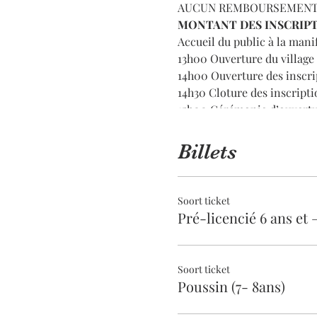
AUCUN REMBOURSEMENT NE S
MONTANT DES INSCRIP
Accueil du public à la ma
13h00 Ouverture du village
14h00 Ouverture des inscri
14h30 Cloture des inscripti
15h00 Cérémonie d’ouvertu
15h15 Ouverture des manche
16h30 Finales
Billets
17h00 Remise des récompe
18h00 Clôture de la manife
Soort ticket
Pré-licencié 6 ans et 
Soort ticket
Poussin (7- 8ans)