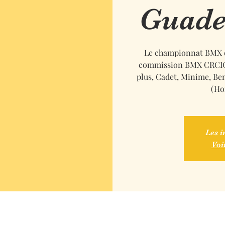
Guade
Le championnat BMX de
commission BMX CRCIG e
plus, Cadet, Minime, Ben
(Ho
Les i
Voi