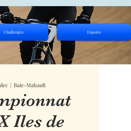
Challenges
Espoirs
 dec
  |  
Baie-Mahault
mpionnat
 Iles de