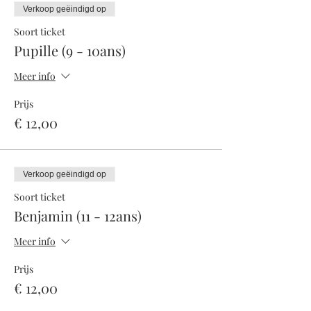
aux choix
Verkoop geëindigd op
Ecole de sports BMX Guadeloupe
(sportdecyclisme.com)
Soort ticket
Pupille (9 - 10ans)
Meer info
Prijs
€ 12,00
Verkoop geëindigd op
Soort ticket
Benjamin (11 - 12ans)
Meer info
Prijs
€ 12,00