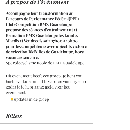
À propos de l'événement
Accompagne leur transformation au
Parcours de Performance Fédéral(PPF)
Club Compétition BMX Guadeloupe
propose des séances d'entrainement et
formation BMX Guadeloupe les Lundis,
Mardis et Vendredis soir 17h00 à 19h00
pour les compétiteurs avec objectifs victoire
de sélection BMX Iles de Guadeloupe, hors
vacances scolaire.
Sportdecyclisme Ecole de BMX Guadeloupe
accompagnement le parcours d'insertion de
jeunes sportifs adapté au rythme scolaire
Dit evenement heeft een groep. Je bent van
visant le développement des compétences
harte welkom om lid te worden van de groep
athlétique et sportive à l’intérieur d’un camps
zodra je je hebt aangemeld voor het
d'entrainement et de formation BMX
evenement.
Guadeloupe. Repère le triple projets du
4 updates in de groep
compétiteur avec les métiers de l'animation
du sport partenaire 1 jeunes 1 solution. Un
suivis sur trois trimestres avec un service de
Billets
préparation aux calendriers d'épreuves de
classe club compétition BMX Régional,
National ou International, plusieurs formules