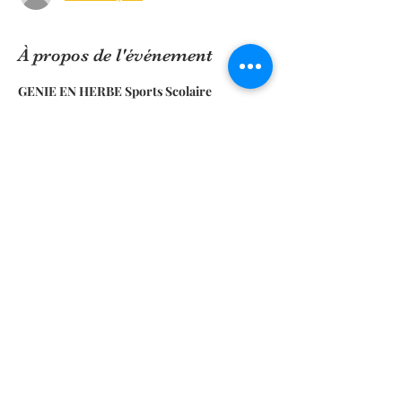
À propos de l'événement
GENIE EN HERBE Sports Scolaire
Activités Sportives :
1.
 Sessions de Freestyle VTT :
   - Ateliers sur les techniques de saut, de 
trial et de figures acrobatiques.
   - Parcours aménagés pour pratiquer des 
figures en toute sécurité.
2. Randonnées VTT :
En lire plus >
Partager cet événement