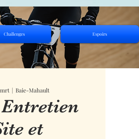
Challenges
Espoirs
 mrt
  |  
Baie-Mahault
 Entretien
ite et