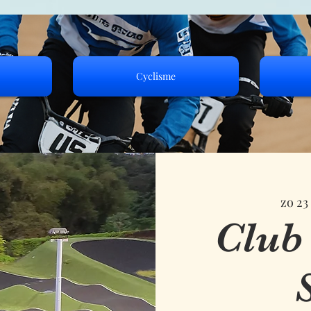
Cyclisme
zo 23
Club
S