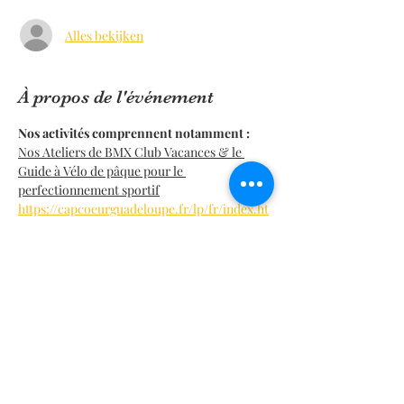
Alles bekijken
À propos de l'événement
Nos activités comprennent notamment :
Nos Ateliers de BMX Club Vacances & le 
Guide à Vélo de pâque pour le 
perfectionnement sportif
https://capcoeurguadeloupe.fr/lp/fr/index.ht
ml
Maîtriser les fondamentaux du vélo BMX et 
assure ton style de pilotage.
Formation complète pour apprendre les 
règlements de sécurité essentiels en club 
compétition.
En lire plus >