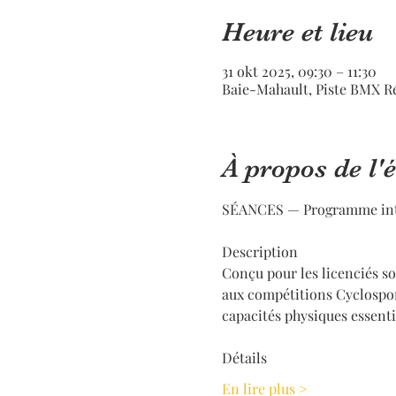
Heure et lieu
31 okt 2025, 09:30 – 11:30
Baie-Mahault, Piste BMX R
À propos de l
SÉANCES — Programme inte
Description
Conçu pour les licenciés s
aux compétitions Cyclosport
capacités physiques essenti
Détails
En lire plus >