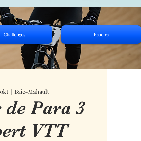
Challenges
Espoirs
 okt
  |  
Baie-Mahault
 de Para 3
ert VTT