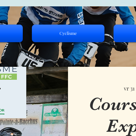
Cyclisme
vr 31
Cours
Exp