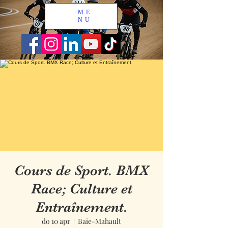
ME
NU
Cours de Sport. BMX
Race; Culture et
Entraînement.
do 10 apr
  |  
Baie-Mahault