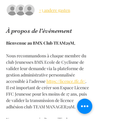
+3 andere gasten
À propos de l'événement
Bienvenue au BMX Club TEAM29M,
Nous recommandons à chaque membre du 
club Jeunesses BMX Ecole de Cyclisme de 
valider leur demande via la plateforme de 
gestion administrative personnalisée 
accessible à l’adresse 
https://licence.ffc.fr/
.
Il est important de créer son Espace Licence 
FFC Jeunesse pour les moins de 17 ans, puis 
de valider la transmission de licence 
adhésion club TEAM MANAGER29M.
Nous sommes ravis d’accueillir de nouveaux 
membres dans nos équipes (U07, U09, U11)  et 
(U13, U15, U17) au club BMX TEAM29M. Pour 