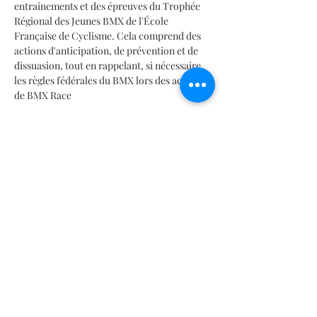
entraînements et des épreuves du Trophée 
Régional des Jeunes BMX de l'École 
Française de Cyclisme. Cela comprend des 
actions d'anticipation, de prévention et de 
dissuasion, tout en rappelant, si nécessaire, 
les règles fédérales du BMX lors des activités 
de BMX Race
Cours de BMX Race
 1.
 Introduction au BMX
   - Histoire du BMX
   - Types de BMX : racing, freestyle, etc.
En lire plus >
Partager cet événement