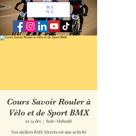
ME
NU
Cours Savoir Rouler à
Vélo et de Sport BMX
za 14 dec
  |  
Baie-Mahault
Nos ateliers BMX Streets est une activité