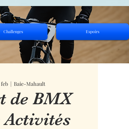
Challenges
Espoirs
 feb
  |  
Baie-Mahault
t de BMX
 Activités