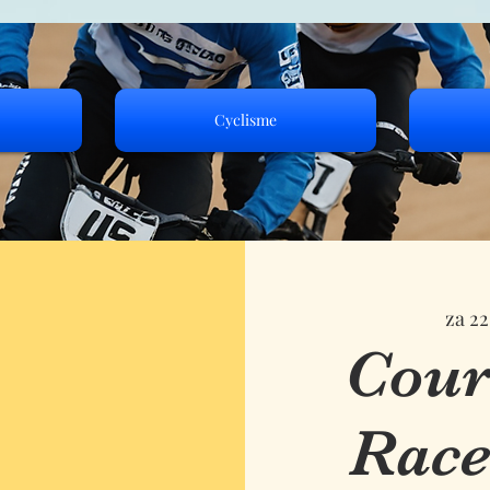
Cyclisme
za 22
Cour
Race