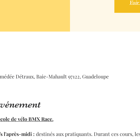
Voir
médée Détraux, Baie-Mahault 97122, Guadeloupe
'événement
'école de vélo BMX Race.
s l'après-midi : 
destinés aux pratiquants. Durant ces cours, les