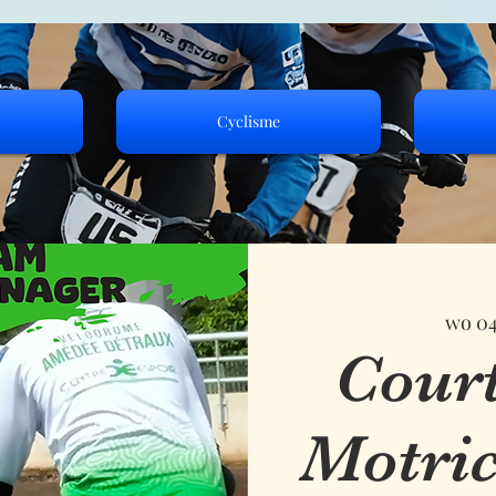
Cyclisme
wo 04
Cour
Motric