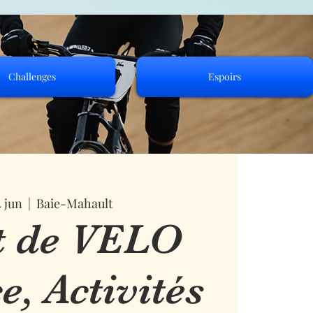
Challenges
Espoirs
 jun
  |  
Baie-Mahault
t de VELO
e, Activités