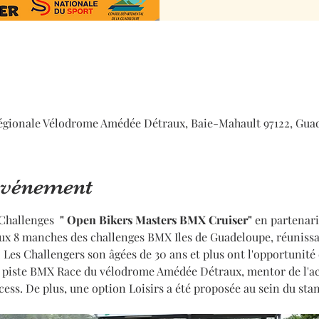
égionale Vélodrome Amédée Détraux, Baie-Mahault 97122, Gua
'événement
hallenges  
" Open Bikers Masters BMX Cruiser"
 en partenari
x 8 manches des challenges BMX Iles de Guadeloupe, réunissant
. Les Challengers son âgées de 30 ans et plus ont l'opportunité 
 la piste BMX Race du vélodrome Amédée Détraux, mentor de l'a
ss. De plus, une option Loisirs a été proposée au sein du stand