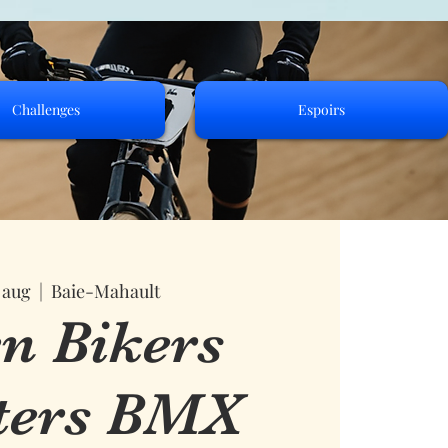
Challenges
Espoirs
 aug
  |  
Baie-Mahault
n Bikers
ters BMX