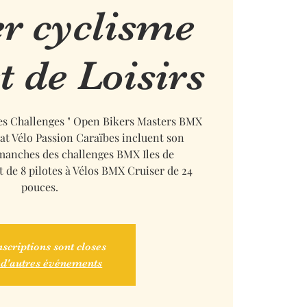
er cyclisme
t de Loisirs
s Challenges " Open Bikers Masters BMX
at Vélo Passion Caraïbes incluent son
anches des challenges BMX Iles de
 de 8 pilotes à Vélos BMX Cruiser de 24
pouces.
nscriptions sont closes
 d'autres événements