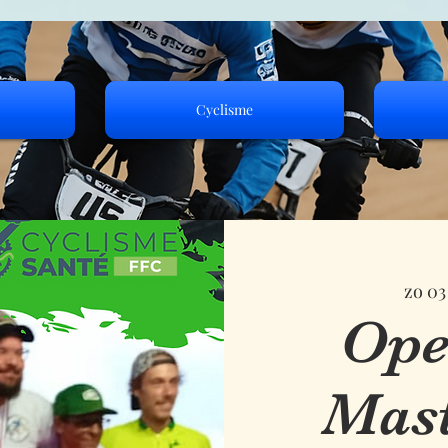
Cyclisme
zo 03
Ope
Mas