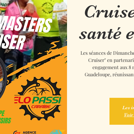
Cruis
santé e
Les séances de Dimanche
Cruiser" en partenari
engagement aux 8 m
Guadeloupe, réunissant
Les i
Voir