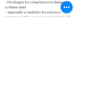
- Développer les compétences techniques en 
cyclisme santé
- Apprendre et maîtriser les exercices 
moteurs spécifiques pour savoir rouler à vélo
- Renforcer la confiance en soi et assurer la 
sécurité lors de la pratique cycliste
Durée de chaque séance : 1 heure
En lire plus >
Partager cet événement