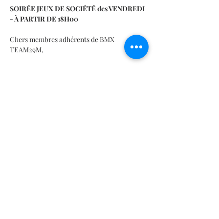
SOIRÉE JEUX DE SOCIÉTÉ des VENDREDI 
- À PARTIR DE 18H00
Chers membres adhérents de BMX 
TEAM29M,
Nous sommes ravis de vous inviter à une 
soirée animée où vous pourrez vous divertir 
et partager des moments conviviaux autour 
de jeux de société !
En lire plus >
Partager cet événement