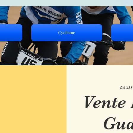
Cyclisme
za 20
Vente
Gua