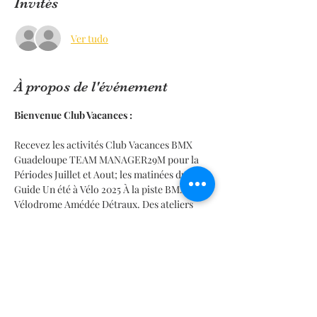
Invités
Ver tudo
À propos de l'événement
Bienvenue Club Vacances :
Recevez les activités Club Vacances BMX 
Guadeloupe TEAM MANAGER29M pour la 
Périodes Juillet et Aout; les matinées du 
Guide Un été à Vélo 2025 À la piste BMX du 
Vélodrome Amédée Détraux. Des ateliers 
Jeux; Concours, Cadeaux, Licence Pass 
Accueil Jeunes Ecole Française de cyclisme.
Pour obtenir un Pass BMX Découverte ou 
Accueil Jeune, merci de prendre contact 
avec notre club FFC TEAM MANAGER29M, 
disponible au calendrier des rendez vous du 