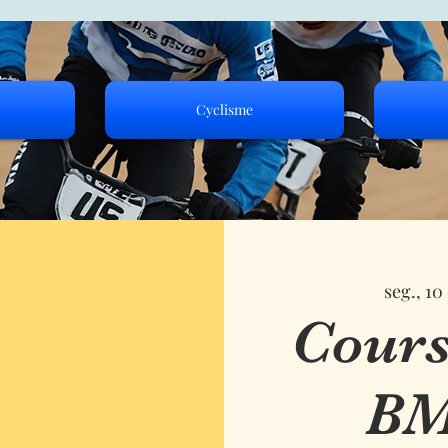
Cyclisme
seg., 10
Cours
BM