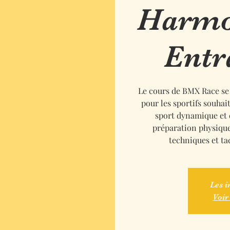
Harmon
Entr
Le cours de BMX Race se 
pour les sportifs souha
sport dynamique et
préparation physique
techniques et ta
Les i
Voir