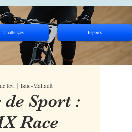
Challenges
Espoirs
 de fev.
  |  
Baie-Mahault
 de Sport :
X Race